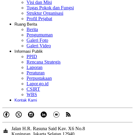
Visi dan Misi
Tugas Pokok dan Fungsi
Struktur Organisasi
Profil Pejabat
Ruang Berita
Berita
Pengumuman
Galeri Foto
Galeri Video
Informasi Publik
PPID
Rencana Strategis
Laporan
Peraturan
Perpustakaan
Lapor.go.id
CSIRT
WBS
Kontak Kami
Jalan H.R. Rasuna Said Kav. X6 No.8
Kuningan, Jakarta Selatan 12940