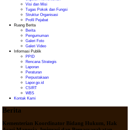
Visi dan Misi
Tugas Pokok dan Fungsi
Struktur Organisasi
Profil Pejabat
Ruang Berita
Berita
Pengumuman
Galeri Foto
Galeri Video
Informasi Publik
PPID
Rencana Strategis
Laporan
Peraturan
Perpustakaan
Lapor.go.id
CSIRT
WBS
Kontak Kami
Berita
Kementerian Koordinator Bidang Hukum, Hak
Asasi Manusia, Imigrasi dan Pemasyarakatan