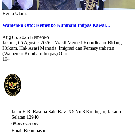
Berita Utama
Wamenko Otto: Kemenko Kumham Imipas Kawal…
Aug 05, 2026
Kemenko
Jakarta, 05 Agustus 2026 – Wakil Menteri Koordinator Bidang
Hukum, Hak Asasi Manusia, Imigrasi dan Pemasyarakatan
(Wamenko Kumham Imipas) Otto…
104
KEMENTERIAN KOORDINATOR BIDANG HUKUM
HAK ASASI MANUSIA, IMIGRASI, DAN PEMASYARAKATAN
REPUBLIK INDONESIA
Jalan H.R. Rasuna Said Kav. X6 No.8 Kuningan, Jakarta
Selatan 12940
08-xxxx-xxxx
Email Kehumasan