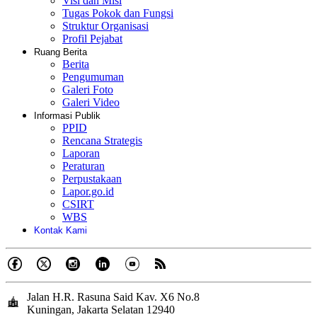
Visi dan Misi
Tugas Pokok dan Fungsi
Struktur Organisasi
Profil Pejabat
Ruang Berita
Berita
Pengumuman
Galeri Foto
Galeri Video
Informasi Publik
PPID
Rencana Strategis
Laporan
Peraturan
Perpustakaan
Lapor.go.id
CSIRT
WBS
Kontak Kami
Jalan H.R. Rasuna Said Kav. X6 No.8
Kuningan, Jakarta Selatan 12940