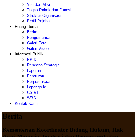
Visi dan Misi
Tugas Pokok dan Fungsi
Struktur Organisasi
Profil Pejabat
Ruang Berita
Berita
Pengumuman
Galeri Foto
Galeri Video
Informasi Publik
PPID
Rencana Strategis
Laporan
Peraturan
Perpustakaan
Lapor.go.id
CSIRT
WBS
Kontak Kami
Berita
Kementerian Koordinator Bidang Hukum, Hak
Asasi Manusia, Imigrasi dan Pemasyarakatan