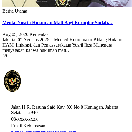
Berita Utama
Menko Yusril: Hukuman Mati Bagi Koruptor Sudah…
Aug 05, 2026
Kemenko
Jakarta, 05 Agustus 2026 – Menteri Koordinator Bidang Hukum,
HAM, Imigrasi, dan Pemasyarakatan Yusril Ihza Mahendra
menyatakan bahwa hukuman mati…
59
KEMENTERIAN KOORDINATOR BIDANG HUKUM
HAK ASASI MANUSIA, IMIGRASI, DAN PEMASYARAKATAN
REPUBLIK INDONESIA
Jalan H.R. Rasuna Said Kav. X6 No.8 Kuningan, Jakarta
Selatan 12940
08-xxxx-xxxx
Email Kehumasan