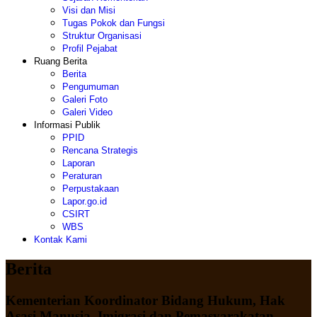
Visi dan Misi
Tugas Pokok dan Fungsi
Struktur Organisasi
Profil Pejabat
Ruang Berita
Berita
Pengumuman
Galeri Foto
Galeri Video
Informasi Publik
PPID
Rencana Strategis
Laporan
Peraturan
Perpustakaan
Lapor.go.id
CSIRT
WBS
Kontak Kami
Berita
Kementerian Koordinator Bidang Hukum, Hak
Asasi Manusia, Imigrasi dan Pemasyarakatan