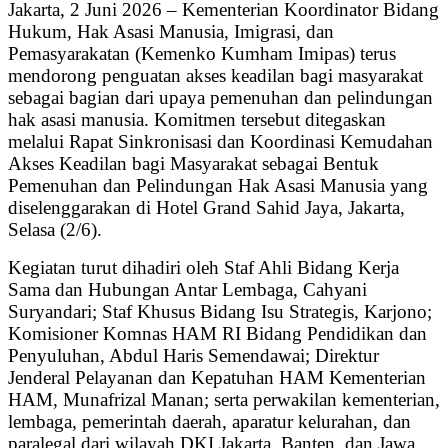
Jakarta, 2 Juni 2026 – Kementerian Koordinator Bidang
Hukum, Hak Asasi Manusia, Imigrasi, dan
Pemasyarakatan (Kemenko Kumham Imipas) terus
mendorong penguatan akses keadilan bagi masyarakat
sebagai bagian dari upaya pemenuhan dan pelindungan
hak asasi manusia. Komitmen tersebut ditegaskan
melalui Rapat Sinkronisasi dan Koordinasi Kemudahan
Akses Keadilan bagi Masyarakat sebagai Bentuk
Pemenuhan dan Pelindungan Hak Asasi Manusia yang
diselenggarakan di Hotel Grand Sahid Jaya, Jakarta,
Selasa (2/6).
Kegiatan turut dihadiri oleh Staf Ahli Bidang Kerja
Sama dan Hubungan Antar Lembaga, Cahyani
Suryandari; Staf Khusus Bidang Isu Strategis, Karjono;
Komisioner Komnas HAM RI Bidang Pendidikan dan
Penyuluhan, Abdul Haris Semendawai; Direktur
Jenderal Pelayanan dan Kepatuhan HAM Kementerian
HAM, Munafrizal Manan; serta perwakilan kementerian,
lembaga, pemerintah daerah, aparatur kelurahan, dan
paralegal dari wilayah DKI Jakarta, Banten, dan Jawa