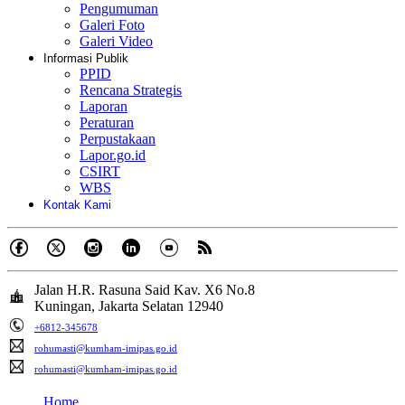
Pengumuman
Galeri Foto
Galeri Video
Informasi Publik
PPID
Rencana Strategis
Laporan
Peraturan
Perpustakaan
Lapor.go.id
CSIRT
WBS
Kontak Kami
Jalan H.R. Rasuna Said Kav. X6 No.8
Kuningan, Jakarta Selatan 12940
+6812-345678
rohumasti@kumham-imipas.go.id
rohumasti@kumham-imipas.go.id
Home