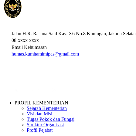
HAK ASASI MANUSIA, IMIGRASI, DAN PEMASYARAKATAN
REPUBLIK INDONESIA
Jalan H.R. Rasuna Said Kav. X6 No.8 Kuningan, Jakarta Selata
08-xxxx-xxxx
Email Kehumasan
humas.kumhamimipas@gmail.com
PROFIL KEMENTERIAN
Sejarah Kementerian
Visi dan Misi
Tugas Pokok dan Fungsi
Struktur Organisasi
Profil Pejabat