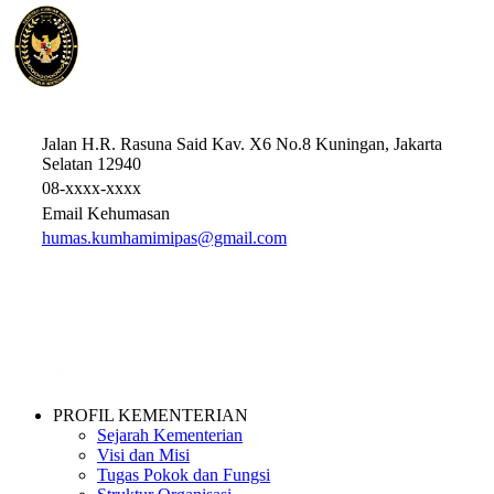
KEMENTERIAN KOORDINATOR BIDANG HUKUM
HAK ASASI MANUSIA, IMIGRASI, DAN PEMASYARAKATAN
REPUBLIK INDONESIA
Jalan H.R. Rasuna Said Kav. X6 No.8 Kuningan, Jakarta
Selatan 12940
08-xxxx-xxxx
Email Kehumasan
humas.kumhamimipas@gmail.com
PROFIL KEMENTERIAN
Sejarah Kementerian
Visi dan Misi
Tugas Pokok dan Fungsi