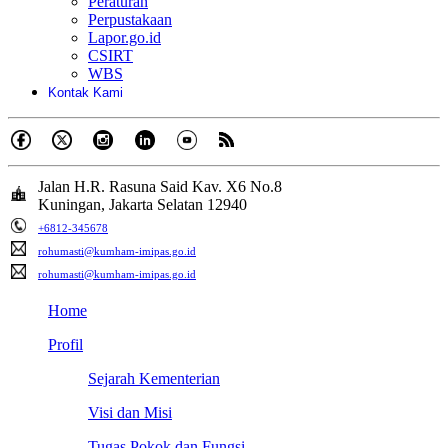
Peraturan
Perpustakaan
Lapor.go.id
CSIRT
WBS
Kontak Kami
Jalan H.R. Rasuna Said Kav. X6 No.8
Kuningan, Jakarta Selatan 12940
+6812-345678
rohumasti@kumham-imipas.go.id
rohumasti@kumham-imipas.go.id
Home
Profil
Sejarah Kementerian
Visi dan Misi
Tugas Pokok dan Fungsi