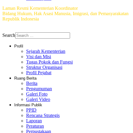
Laman Resmi Kementerian Koordinator
Bidang Hukum, Hak Asasi Manusia, Imigrasi, dan Pemasyarakatan
Republik Indonesia
Copyright © 2026 Biro Hubungan Masyarakat dan Teknologi
Informasi
Search
Profil
Sejarah Kementerian
Visi dan Misi
Tugas Pokok dan Fungsi
Struktur Organisasi
Profil Pejabat
Ruang Berita
Berita
Pengumuman
Galeri Foto
Galeri Video
Informasi Publik
PPID
Rencana Strategis
Laporan
Peraturan
Perpustakaan