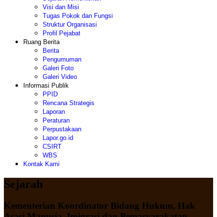
Visi dan Misi
Tugas Pokok dan Fungsi
Struktur Organisasi
Profil Pejabat
Ruang Berita
Berita
Pengumuman
Galeri Foto
Galeri Video
Informasi Publik
PPID
Rencana Strategis
Laporan
Peraturan
Perpustakaan
Lapor.go.id
CSIRT
WBS
Kontak Kami
Sejarah
Kementerian Koordinator Bidang Hukum, Hak
Asasi Manusia, Imigrasi dan Pemasyarakatan